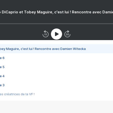
 DiCaprio et Tobey Maguire, c'est lui ! Rencontre avec Dam
bey Maguire, c'est lui ! Rencontre avec Damien Witecka
e 6
e 5
e 4
e 3
s créatrices de la VF !
e 2
e 1