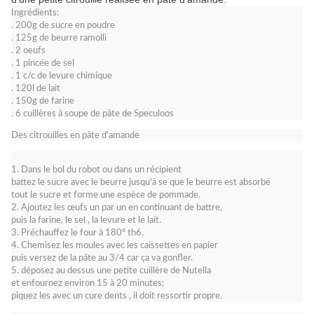
Ingrédients:
. 200g de sucre en poudre
. 125g de beurre ramolli
. 2 oeufs
. 1 pincée de sel
. 1 c/c de levure chimique
. 120l de lait
. 150g de farine
. 6 cuillères à soupe de pâte de Speculoos
Des citrouilles en pâte d'amande
1. Dans le bol du robot ou dans un récipient
battez le sucre avec le beurre jusqu'à se que le beurre est absorbé
tout le sucre et forme une espèce de pommade.
2. Ajoutez les œufs un par un en continuant de battre,
puis la farine, le sel , la levure et le lait.
3. Préchauffez le four à 180° th6.
4. Chemisez les moules avec les caissettes en papier
puis versez de la pâte au 3/4 car ça va gonfler.
5. déposez au dessus une petite cuillère de Nutella
et enfournez environ 15 à 20 minutes;
piquez les avec un cure dents , il doit ressortir propre.