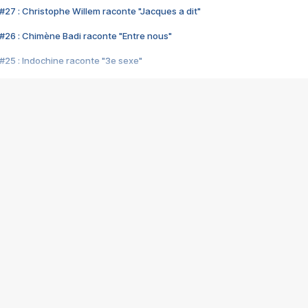
#27 : Christophe Willem raconte "Jacques a dit"
#26 : Chimène Badi raconte "Entre nous"
#25 : Indochine raconte "3e sexe"
#24 : Zaho raconte "C'est chelou"
#23 : Patrick Bruel raconte "Au café des délices"
#22 : Kyo raconte "Le chemin"
#21 : Nolwenn Leroy raconte "Cassé"
#20 : Patrick Hernandez raconte "Born to be alive"
#19 : Lorie raconte "Près de moi"
#18 : Michael Jones raconte "A nos actes manqués" (avec Jean-Jacque
#17 : Khaled raconte "Aïcha"
#16 : Corneille raconte "Parce qu'on vient de loin"
#15 : Indochine raconte "L'aventurier"