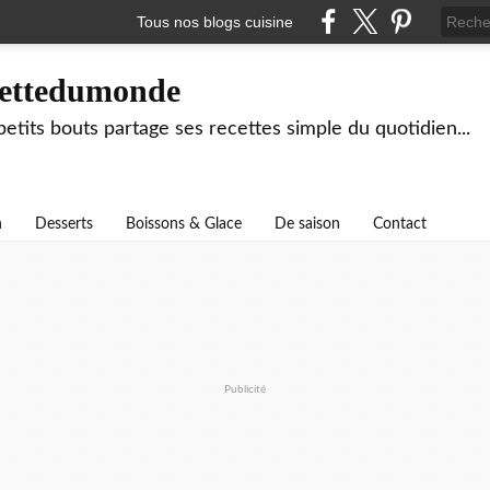
Tous nos blogs cuisine
ettedumonde
tits bouts partage ses recettes simple du quotidien...
n
Desserts
Boissons & Glace
De saison
Contact
Publicité