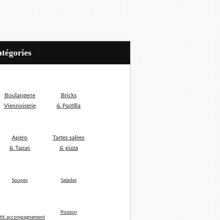
Catégories
Boulangerie
Bricks
Viennoiserie
& Pastilla
Apéro
Tartes salées
& Tapas
& pizza
Soupes
Salades
Poisson
tit accompagnement