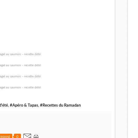
d'été
,
#Apéro & Tapas
,
#Recettes du Ramadan
epost
0