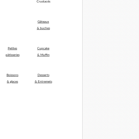
Crustacés
Gâteaux
& buches
Petites
Cupcake
pâtisseries
& Muffin
Boissons
Desserts
& glaces
& Entremets