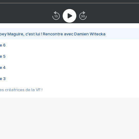
bey Maguire, c'est lui ! Rencontre avec Damien Witecka
e 6
e 5
e 4
e 3
s créatrices de la VF !
e 2
e 1
e Mektoub My Love arrive enfin ! Rencontre avec Shaïn Boumedine et Sal
i : après Toni en famille