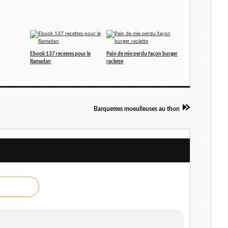
Ebook 137 recettes pour le
Pain de mie perdu façon burger
Ramadan
raclette
Barquettes moeulleuses au thon