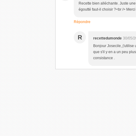
Recette bien alléchante. Juste une 
égoutté faut-il choisir ?<br /> Merc
Répondre
R
recettedumonde
30/05/2
Bonjour Josecile, j'utilis
que s'il y en a un peu plu
consistance .