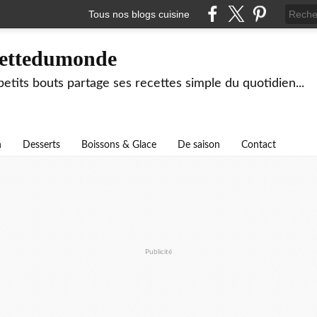
Tous nos blogs cuisine
ettedumonde
tits bouts partage ses recettes simple du quotidien...
n
Desserts
Boissons & Glace
De saison
Contact
Publicité