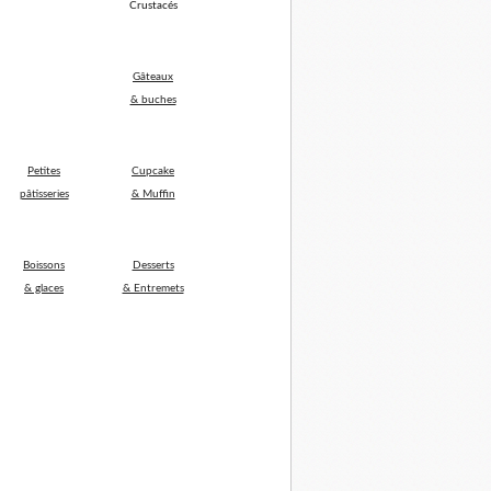
Crustacés
Gâteaux
& buches
Petites
Cupcake
pâtisseries
& Muffin
Boissons
Desserts
& glaces
& Entremets