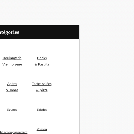
Catégories
Boulangerie
Bricks
Viennoiserie
& Pastilla
Apéro
Tartes salées
& Tapas
& pizza
Soupes
Salades
Poisson
tit accompagnement