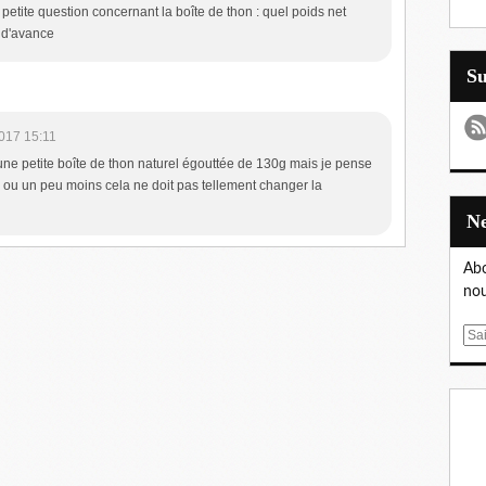
petite question concernant la boîte de thon : quel poids net
i d'avance
S
017 15:11
e une petite boîte de thon naturel égouttée de 130g mais je pense
s ou un peu moins cela ne doit pas tellement changer la
Abo
nou
E
m
a
i
l